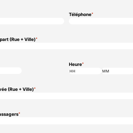
Téléphone
*
art (Rue + Ville)
*
Heure
*
Heures
Minutes
ée (Rue + Ville)
*
assagers
*