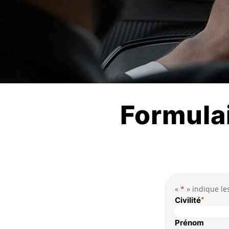
Formulai
«
*
» indique le
Civilité
*
Prénom