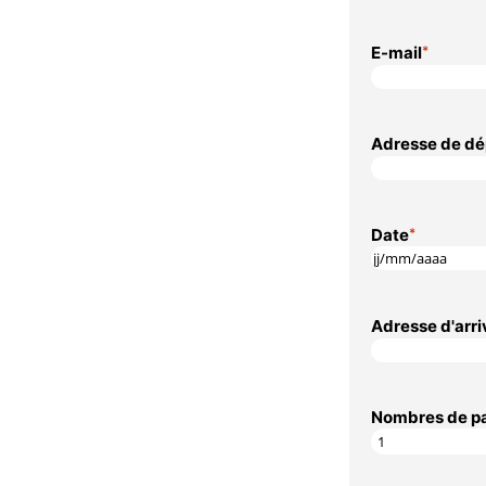
E-mail
*
Adresse de dép
Date
*
JJ
slash
MM
Adresse d'arriv
slash
AAAA
Nombres de p