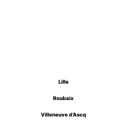
confortable et fiable. Avec une disponibilité
7j/7, réservez dès maintenant pour vos trajets
vers l’aéroport, les gares ou tout autre
déplacement !
Réserver un Taxi
Lille
Roubaix
Villeneuve d’Ascq