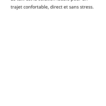
trajet confortable, direct et sans stress.
Réservez
Votre Taxi
à
Lesquin
et sa
région
Aussi, déplacez-vous facilement à Lesquin et
alentours avec un service de taxi rapide,