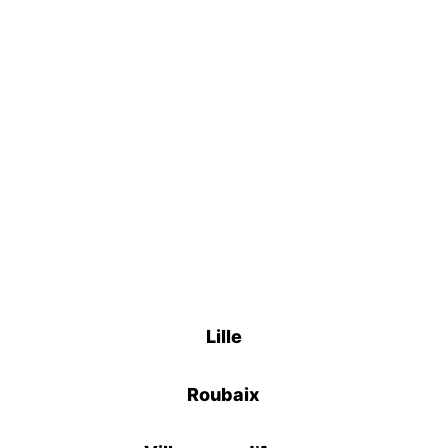
et ses environs grâce à un service de taxi
fiable et confortable. Que ce soit pour
l’aéroport, les gares ou vos trajets du
quotidien, réservez dès maintenant et
voyagez sereinement !
Réserver un Taxi
Lille
Roubaix